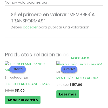
No hay valoraciones aún.
Sé el primero en valorar “MEMBRESÍA
TRANSFORMAS”
Debes
acceder
para publicar una valoración.
Productos relacionados
AGOTADO
El
El
El
El
precio
precio
precio
precio
¡Oferta!
¡Oferta!
¡Oferta!
¡Oferta!
original
actual
original
actual
MENTORIAS
era:
es:
era:
es:
Sin categorizar
MENTORÍA HAZLO AHORA
$17.00.
$11.00.
$497.00.
$197.00.
EBOOK PLANIFICANDO MAS
$
497.00
$
197.00
$
17.00
$
11.00
Leer más
Añadir al carrito