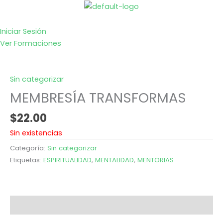
Ir
al
contenido
Iniciar Sesión
Ver Formaciones
Sin categorizar
MEMBRESÍA TRANSFORMAS
$
22.00
Sin existencias
Categoría:
Sin categorizar
Etiquetas:
ESPIRITUALIDAD
,
MENTALIDAD
,
MENTORIAS
Valoraciones (0)